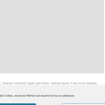
lit. Aenean commodo ligula eget dolor. Aenean massa. Cum sociis natoque
culus mus. Donec quam felis, ultricies nec, pellentesque eu, pretium quis, sem.
illa vel, aliquet nec, vulputate eget, arcu.
en Cookies, um unsere Website und unseren Service zu optimieren.