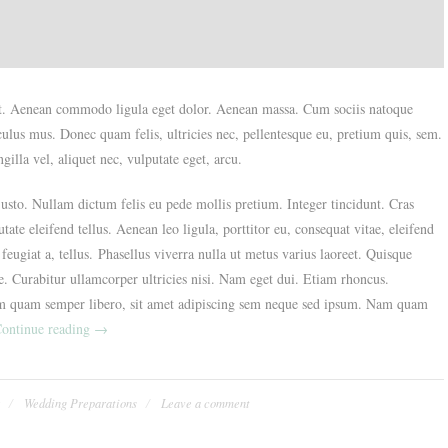
lit. Aenean commodo ligula eget dolor. Aenean massa. Cum sociis natoque
culus mus. Donec quam felis, ultricies nec, pellentesque eu, pretium quis, sem.
illa vel, aliquet nec, vulputate eget, arcu.
 justo. Nullam dictum felis eu pede mollis pretium. Integer tincidunt. Cras
e eleifend tellus. Aenean leo ligula, porttitor eu, consequat vitae, eleifend
feugiat a, tellus. Phasellus viverra nulla ut metus varius laoreet. Quisque
e. Curabitur ullamcorper ultricies nisi. Nam eget dui. Etiam rhoncus.
m quam semper libero, sit amet adipiscing sem neque sed ipsum. Nam quam
„Organizing
ontinue reading
→
Wedding
Events“
r
Wedding Preparations
Leave a comment