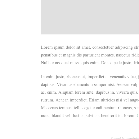
Lorem ipsum dolor sit amet, consectetuer adipiscing e
penatibus et magnis dis parturient montes, nascetur ridi
Nulla consequat massa quis enim. Donec pede justo, fring
In enim justo, rhoncus ut, imperdiet a, venenatis vitae,
dapibus. Vivamus elementum semper nisi. Aenean vulputat
ac, enim. Aliquam lorem ante, dapibus in, viverra quis, 
rutrum. Aenean imperdiet. Etiam ultricies nisi vel augu
Maecenas tempus, tellus eget condimentum rhoncus, se
nunc, blandit vel, luctus pulvinar, hendrerit id, lorem.
C
Posted by
adminis