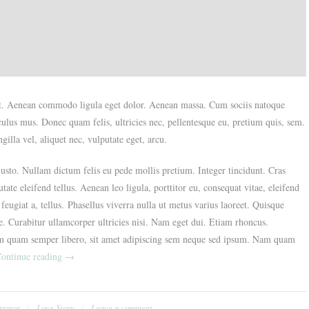
lit. Aenean commodo ligula eget dolor. Aenean massa. Cum sociis natoque
culus mus. Donec quam felis, ultricies nec, pellentesque eu, pretium quis, sem.
illa vel, aliquet nec, vulputate eget, arcu.
 justo. Nullam dictum felis eu pede mollis pretium. Integer tincidunt. Cras
e eleifend tellus. Aenean leo ligula, porttitor eu, consequat vitae, eleifend
feugiat a, tellus. Phasellus viverra nulla ut metus varius laoreet. Quisque
e. Curabitur ullamcorper ultricies nisi. Nam eget dui. Etiam rhoncus.
m quam semper libero, sit amet adipiscing sem neque sed ipsum. Nam quam
„Our
ontinue reading
→
Casual
Engagement
Party“
trator
Love Story
Leave a comment