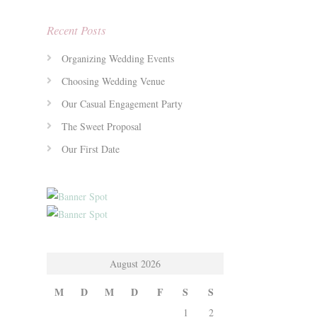
Recent Posts
Organizing Wedding Events
Choosing Wedding Venue
Our Casual Engagement Party
The Sweet Proposal
Our First Date
August 2026
M
D
M
D
F
S
S
1
2