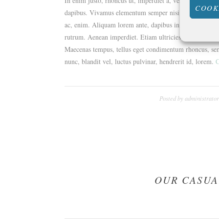
In enim justo, rhoncus ut, imperdiet a, venenatis vitae,
COOK
dapibus. Vivamus elementum semper nisi. Aenean vulputat
ac, enim. Aliquam lorem ante, dapibus in, viverra quis, 
rutrum. Aenean imperdiet. Etiam ultricies nisi vel augu
Maecenas tempus, tellus eget condimentum rhoncus, se
nunc, blandit vel, luctus pulvinar, hendrerit id, lorem.
C
Posted by
administrato
OUR CASUA