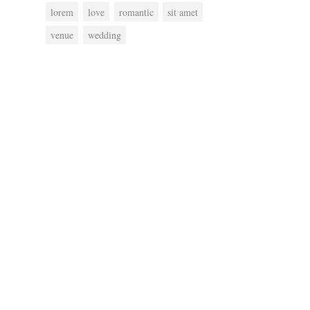
lorem
love
romantic
sit amet
venue
wedding